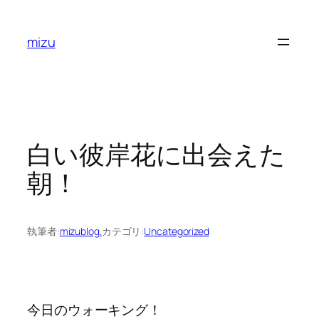
内
容
mizu
を
ス
キ
ッ
プ
白い彼岸花に出会えた
朝！
執筆者:
mizublog.
カテゴリ:
Uncategorized
今日のウォーキング！