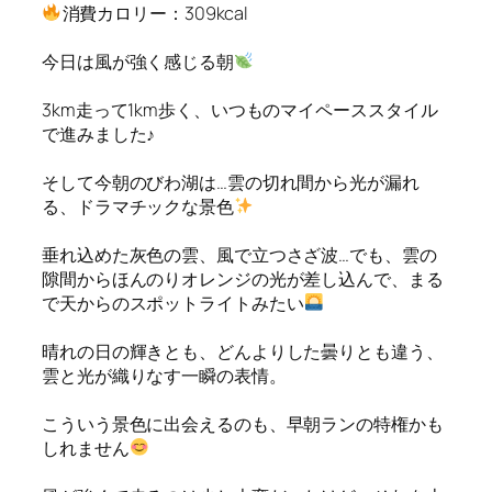
消費カロリー：309kcal
今日は風が強く感じる朝
3km走って1km歩く、いつものマイペーススタイル
で進みました♪
そして今朝のびわ湖は…雲の切れ間から光が漏れ
る、ドラマチックな景色
垂れ込めた灰色の雲、風で立つさざ波…でも、雲の
隙間からほんのりオレンジの光が差し込んで、まる
で天からのスポットライトみたい
晴れの日の輝きとも、どんよりした曇りとも違う、
雲と光が織りなす一瞬の表情。
こういう景色に出会えるのも、早朝ランの特権かも
しれません