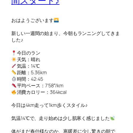
間スタート♪
おはようございます
新しい一週間の始まり、今朝もランニングしてきま
した♪
今日のラン
天気：晴れ
気温：14℃
距離：5.36km
時間：42:45
平均ペース：7’58″/km
消費カロリー：364kcal
今日は4km走って1km歩くスタイル♪
気温14℃で、走り始めは少し肌寒く感じました
体がまだ春仕様なのか、寒暖差に少し驚きの朝で