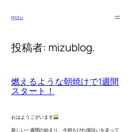
内
容
mizu
を
ス
キ
ッ
投稿者:
mizublog.
プ
燃えるような朝焼けで1週間
スタート！
おはようございます
新しい一週間の始まり、今朝もびわ湖沿いを走って