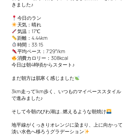
きました♪
今日のラン
天気：晴れ
気温：17℃
距離：4.44km
時間：33:15
平均ペース：7’29″/km
消費カロリー：308kcal
今日は朝4時頃からスタート♪
まだ朝方は肌寒く感じました
3km走って1km歩く、いつものマイペーススタイル
で進みました♪
そして今朝のびわ湖は…燃えるような朝焼け
地平線がくっきりオレンジに染まり、上に向かって
淡い水色へ移ろうグラデーション