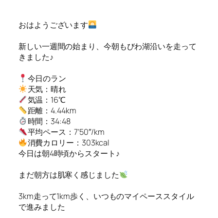
おはようございます
新しい一週間の始まり、今朝もびわ湖沿いを走って
きました♪
今日のラン
天気：晴れ
気温：16℃
距離：4.44km
時間：34:48
平均ペース：7’50″/km
消費カロリー：303kcal
今日は朝4時頃からスタート♪
まだ朝方は肌寒く感じました
3km走って1km歩く、いつものマイペーススタイル
で進みました