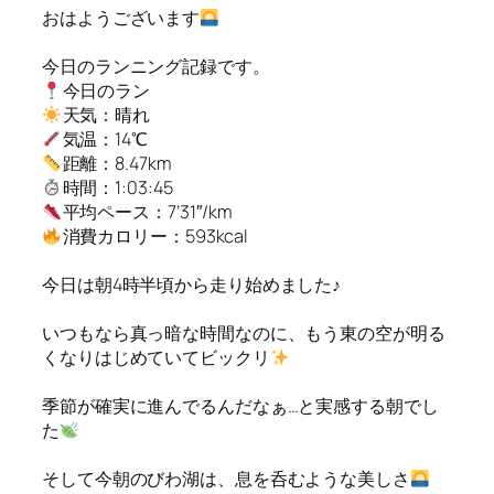
おはようございます
今日のランニング記録です。
今日のラン
天気：晴れ
気温：14℃
距離：8.47km
時間：1:03:45
平均ペース：7’31″/km
消費カロリー：593kcal
今日は朝4時半頃から走り始めました♪
いつもなら真っ暗な時間なのに、もう東の空が明る
くなりはじめていてビックリ
季節が確実に進んでるんだなぁ…と実感する朝でし
た
そして今朝のびわ湖は、息を呑むような美しさ