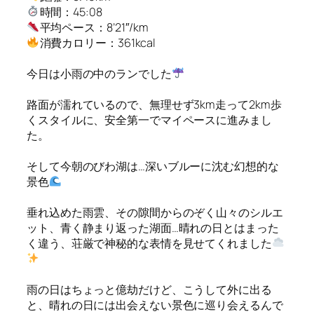
時間：45:08
平均ペース：8’21″/km
消費カロリー：361kcal
今日は小雨の中のランでした
路面が濡れているので、無理せず3km走って2km歩
くスタイルに、安全第一でマイペースに進みまし
た。
そして今朝のびわ湖は…深いブルーに沈む幻想的な
景色
垂れ込めた雨雲、その隙間からのぞく山々のシルエ
ット、青く静まり返った湖面…晴れの日とはまった
く違う、荘厳で神秘的な表情を見せてくれました
雨の日はちょっと億劫だけど、こうして外に出る
と、晴れの日には出会えない景色に巡り会えるんで