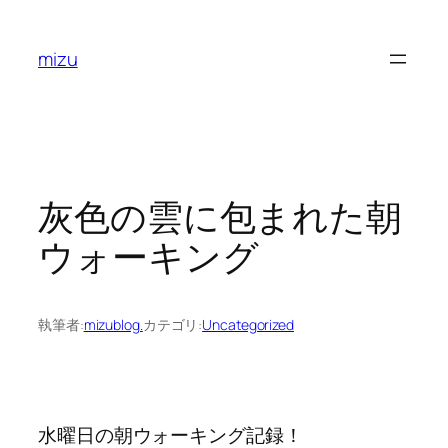
内
容
mizu
を
ス
キ
ッ
プ
灰色の雲に包まれた朝
ウォーキング
執筆者:
mizublog.
カテゴリ:
Uncategorized
水曜日の朝ウォーキング記録！